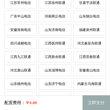
江苏常州电信
江苏徐州联通
甘肃平凉联通
广东中山电信
河南商丘电信
山东烟台电信
安徽淮南电信
山东济南电信
福建泉州联通
四川成都电信
江西抚州联通
河北秦皇岛联通
江西九江联通
江西新余联通
江西宜春联通
河北唐山联通
山东淄博电信
安徽黄山电信
山东德州电信
山东济宁电信
内蒙古乌海联通
规格
重庆联通
安徽芜湖电信
河北邯郸联通
配置费用：
￥
0.00
立即支付