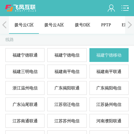
会员名：
J区
拨号云C区
拨号云A区
拨号D区
PPTP
E区
实名认证
线路
未认证
福建宁德联通
福建宁德电信
福建宁德移动
充值
福建三明电信
福建南平电信
福建南平联通
订单管理
进入控制台
浙江温州电信
广东揭阳联通
广东揭阳电信
退出
广东汕尾联通
江苏宿迁电信
江苏扬州电信
江苏南通联通
江苏苏州电信
河南濮阳联通