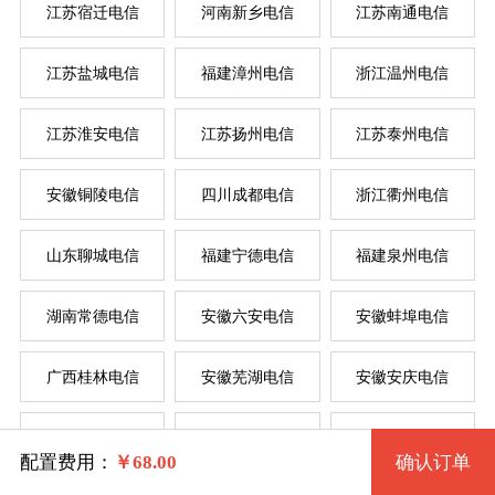
江苏宿迁电信
河南新乡电信
江苏南通电信
江苏盐城电信
福建漳州电信
浙江温州电信
系统版本
江苏淮安电信
江苏扬州电信
江苏泰州电信
规格
安徽铜陵电信
四川成都电信
浙江衢州电信
Windows7 32位 流畅版
山东聊城电信
福建宁德电信
福建泉州电信
一型 ZJHZDXE1 2核 0.50G
Windows7 64位 流畅版
系统类别
湖南常德电信
安徽六安电信
安徽蚌埠电信
二型 ZJHZDXE2 2核 1G
WindowsXP
广西桂林电信
安徽芜湖电信
安徽安庆电信
三型 ZJHZDXE3 4核 2G
Windows
Windows2003
安徽亳州电信
山东淄博电信
安徽滁州电信
四型 ZJHZDXE4 4核 4G
Linux
Windows7 32位 完整版
配置费用：
￥
68.00
确认订单