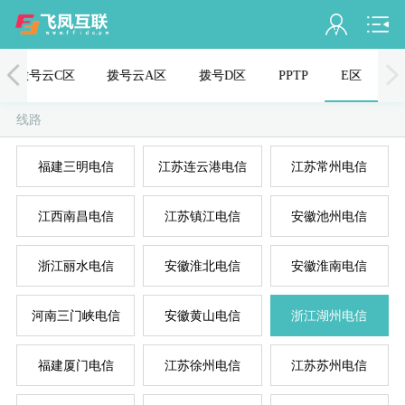
会员名：
拨号云C区
拨号云A区
拨号D区
PPTP
E区
实名认证
线路
未认证
福建三明电信
江苏连云港电信
江苏常州电信
充值
江西南昌电信
江苏镇江电信
安徽池州电信
订单管理
进入控制台
浙江丽水电信
安徽淮北电信
安徽淮南电信
退出
河南三门峡电信
安徽黄山电信
浙江湖州电信
福建厦门电信
江苏徐州电信
江苏苏州电信