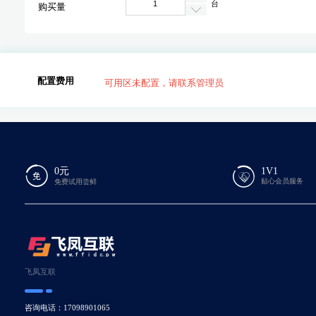
台
购买量
配置费用
可用区未配置，请联系管理员
0元
1V1
贴心会员服务
免费试用尝鲜
飞凤互联
咨询电话：17098901065