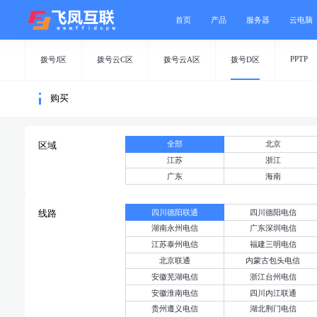
首页
产品
服务器
云电脑
PPTP
拨号J区
拨号云C区
拨号云A区
拨号D区
购买
全部
北京
区域
江苏
浙江
广东
海南
四川德阳联通
四川德阳电信
线路
湖南永州电信
广东深圳电信
江苏泰州电信
福建三明电信
北京联通
内蒙古包头电信
安徽芜湖电信
浙江台州电信
安徽淮南电信
四川内江联通
贵州遵义电信
湖北荆门电信