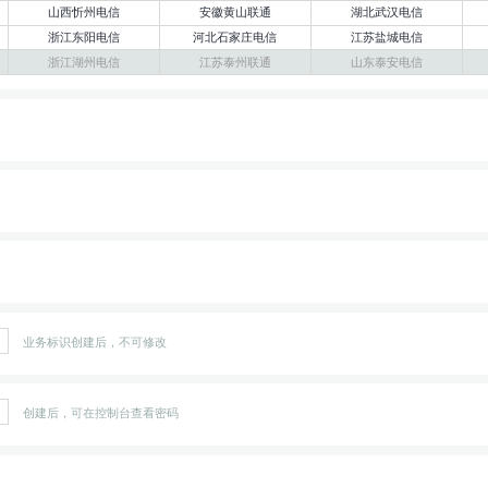
山西忻州电信
安徽黄山联通
湖北武汉电信
浙江东阳电信
河北石家庄电信
江苏盐城电信
浙江湖州电信
江苏泰州联通
山东泰安电信
业务标识创建后，不可修改
创建后，可在控制台查看密码