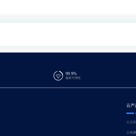
99.9%
服务可用性
云产
云主
云电