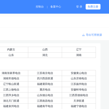
控制台
备案中心
登 录
免费注册
|
导出可用资源
内蒙古
山西
辽宁
山东
湖北
湖南
湖南张家界电信
江苏南京电信
安徽黄山电信
湖南常德电信
四川西昌联通
山东济南电信
辽宁鞍山联通
福建莆田电信
江苏扬州电信
江西上饶电信
重庆电信
安徽蚌埠电信
江西萍乡电信
山东烟台电信
江西景德镇电信
湖北天门联通
江西南昌电信
天津联通
福建泉州电信
福建南平电信
福建宁德电信