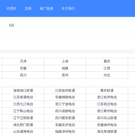
代理IP
文档
推广返佣
关于我们
E区
天津
上海
重庆
安徽
福建
江西
四川
贵州
河北
海南海口联通
江苏徐州联通
重庆联通
江苏南通电信
安徽铜陵电信
浙江杭州电信
江西九江电信
浙江宁波电信
江苏宿迁电信
辽宁鞍山电信
四川成都电信
浙江衢州电信
辽宁辽阳联通
四川雅安联通
四川乐山联通
湖北荆门联通
安徽安庆电信
安徽滁州电信
山东威海电信
福建漳州电信
湖北孝感联通