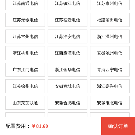
江苏南通电信
江苏镇江电信
江苏泰州电信
江苏无锡电信
江苏宿迁电信
福建莆田电信
系统版本
江苏常州电信
江苏淮安电信
浙江温州电信
规格
浙江杭州电信
江西鹰潭电信
安徽池州电信
Win 7 32位 流畅版
广东江门电信
浙江金华电信
青海西宁电信
一型 ahhsdx1 2核 0.50G
Win 7 64位 流畅版
系统类别
江苏徐州电信
安徽宣城电信
浙江嘉兴电信
二型 ahhsdx2 2核 1G
Win XP
山东莱芜联通
安徽合肥电信
安徽淮北电信
三型 ahhsdx3 4核 2G
Windows
Win 2003
江西吉安电信
辽宁辽阳联通
江苏南京电信
四型 ahhsdx4 4核 4G
Centos
Win 7 32位 完整版
配置费用：
￥
81.60
确认订单