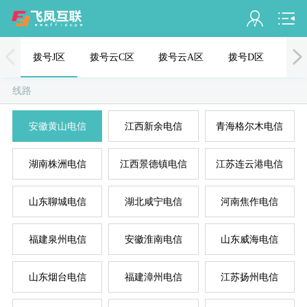
会员名：
拨号J区
拨号云C区
拨号云A区
拨号D区
PPT
实名认证
线路
未认证
安徽黄山电信
江西新余电信
青海格尔木电信
充值
湖南株洲电信
江西景德镇电信
江苏连云港电信
订单管理
进入控制台
山东聊城电信
湖北咸宁电信
河南焦作电信
退出
福建泉州电信
安徽淮南电信
山东威海电信
山东烟台电信
福建漳州电信
江苏扬州电信