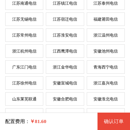
江苏南通电信
江苏镇江电信
江苏泰州电信
江苏无锡电信
江苏宿迁电信
福建莆田电信
系统版本
江苏常州电信
江苏淮安电信
浙江温州电信
规格
浙江杭州电信
江西鹰潭电信
安徽池州电信
Win 7 32位 流畅版
广东江门电信
浙江金华电信
青海西宁电信
一型 ahhsdx1 2核 0.50G
Win 7 64位 流畅版
系统类别
江苏徐州电信
安徽宣城电信
浙江嘉兴电信
二型 ahhsdx2 2核 1G
Win XP
山东莱芜联通
安徽合肥电信
安徽淮北电信
三型 ahhsdx3 4核 2G
Windows
Win 2003
江西吉安电信
辽宁辽阳联通
江苏南京电信
四型 ahhsdx4 4核 4G
Centos
Win 7 32位 完整版
配置费用：
￥
81.60
确认订单