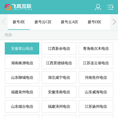
会员名：
拨号J区
拨号云C区
拨号云A区
拨号D区
PPT
实名认证
线路
未认证
安徽黄山电信
江西新余电信
青海格尔木电信
充值
湖南株洲电信
江西景德镇电信
江苏连云港电信
订单管理
进入控制台
山东聊城电信
湖北咸宁电信
河南焦作电信
退出
福建泉州电信
安徽淮南电信
山东威海电信
山东烟台电信
福建漳州电信
江苏扬州电信