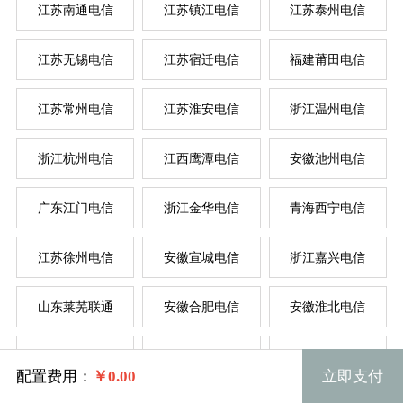
江苏南通电信
江苏镇江电信
江苏泰州电信
江苏无锡电信
江苏宿迁电信
福建莆田电信
江苏常州电信
江苏淮安电信
浙江温州电信
浙江杭州电信
江西鹰潭电信
安徽池州电信
广东江门电信
浙江金华电信
青海西宁电信
江苏徐州电信
安徽宣城电信
浙江嘉兴电信
山东莱芜联通
安徽合肥电信
安徽淮北电信
规格
江西吉安电信
辽宁辽阳联通
江苏南京电信
配置费用：
￥
0.00
立即支付