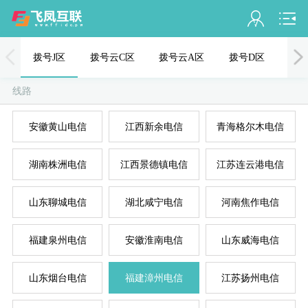
会员名：
拨号J区
拨号云C区
拨号云A区
拨号D区
PPT
实名认证
线路
未认证
安徽黄山电信
江西新余电信
青海格尔木电信
充值
湖南株洲电信
江西景德镇电信
江苏连云港电信
订单管理
进入控制台
山东聊城电信
湖北咸宁电信
河南焦作电信
退出
福建泉州电信
安徽淮南电信
山东威海电信
山东烟台电信
福建漳州电信
江苏扬州电信