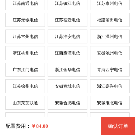
江苏南通电信
江苏镇江电信
江苏泰州电信
江苏无锡电信
江苏宿迁电信
福建莆田电信
系统版本
江苏常州电信
江苏淮安电信
浙江温州电信
规格
浙江杭州电信
江西鹰潭电信
安徽池州电信
Win 7 32位 流畅版
广东江门电信
浙江金华电信
青海西宁电信
一型 jsszdx1 2核 0.50G
Win 7 64位 流畅版
系统类别
江苏徐州电信
安徽宣城电信
浙江嘉兴电信
二型 jsszdx2 2核 1G
Win XP
山东莱芜联通
安徽合肥电信
安徽淮北电信
三型 jsszdx3 4核 2G
Windows
Win 2003
江西吉安电信
辽宁辽阳联通
江苏南京电信
四型 jsszdx4 4核 4G
Centos
Win 7 32位 完整版
配置费用：
￥
84.00
确认订单