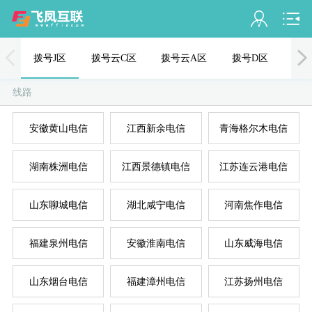
会员名：
拨号J区
拨号云C区
拨号云A区
拨号D区
PPT
实名认证
线路
未认证
安徽黄山电信
江西新余电信
青海格尔木电信
充值
湖南株洲电信
江西景德镇电信
江苏连云港电信
订单管理
进入控制台
山东聊城电信
湖北咸宁电信
河南焦作电信
退出
福建泉州电信
安徽淮南电信
山东威海电信
山东烟台电信
福建漳州电信
江苏扬州电信