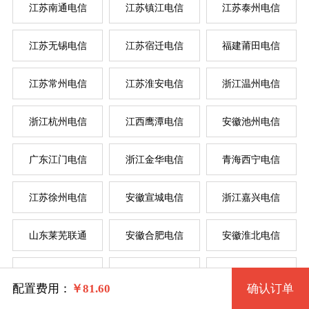
江苏南通电信
江苏镇江电信
江苏泰州电信
江苏无锡电信
江苏宿迁电信
福建莆田电信
系统版本
江苏常州电信
江苏淮安电信
浙江温州电信
规格
浙江杭州电信
江西鹰潭电信
安徽池州电信
Win 7 32位 流畅版
广东江门电信
浙江金华电信
青海西宁电信
一型 jsyzdx1 2核 0.50G
Win 7 64位 流畅版
系统类别
江苏徐州电信
安徽宣城电信
浙江嘉兴电信
二型 jsyzdx2 2核 1G
Win XP
山东莱芜联通
安徽合肥电信
安徽淮北电信
三型 jsyzdx3 4核 2G
Windows
Win 2003
江西吉安电信
辽宁辽阳联通
江苏南京电信
四型 jsyzdx4 4核 4G
Centos
Win 7 32位 完整版
配置费用：
￥
81.60
确认订单