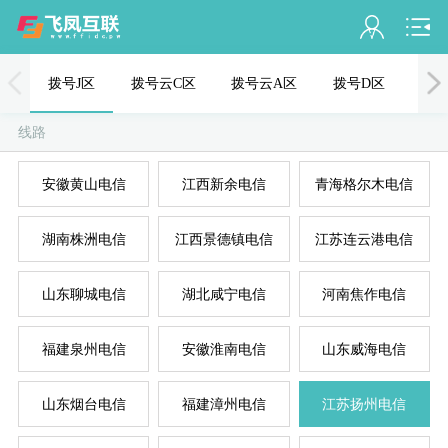
会员名：
拨号J区
拨号云C区
拨号云A区
拨号D区
PPT
实名认证
线路
未认证
安徽黄山电信
江西新余电信
青海格尔木电信
充值
湖南株洲电信
江西景德镇电信
江苏连云港电信
订单管理
进入控制台
山东聊城电信
湖北咸宁电信
河南焦作电信
退出
福建泉州电信
安徽淮南电信
山东威海电信
山东烟台电信
福建漳州电信
江苏扬州电信